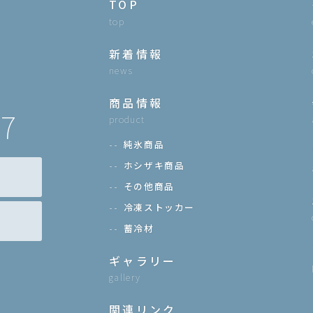
TOP
top
新着情報
news
商品情報
77
product
純氷商品
ホシザキ商品
その他商品
冷凍ストッカー
蓄冷材
ギャラリー
gallery
関連リンク