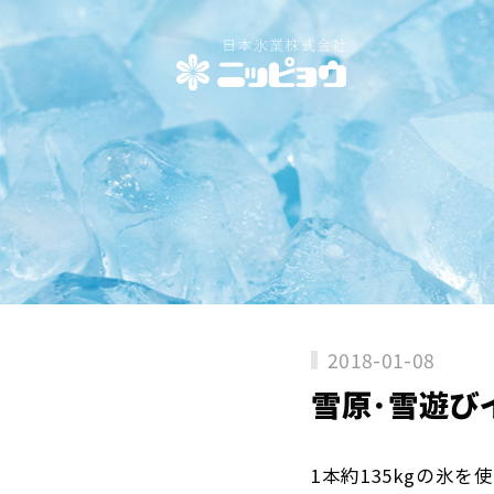
2018-01-08
雪原･雪遊び
1本約135kgの氷